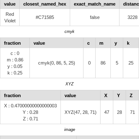
value
closest_named_hex
exact_match_name
distan
Red
#C71585
false
3228
Violet
cmyk
fraction
value
c
m
y
k
c : 0
m : 0.86
cmyk(0, 86, 5, 25)
0
86
5
25
y : 0.05
k : 0.25
XYZ
fraction
value
X
Y
Z
X : 0.47000000000000003
Y : 0.28
XYZ(47, 28, 71)
47
28
71
Z : 0.71
image