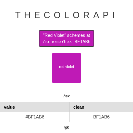
THECOLORAPI
"Red Violet" schemes at
/scheme?hex=BF1AB6
hex
value
clean
#BF1AB6
BF1AB6
rgb