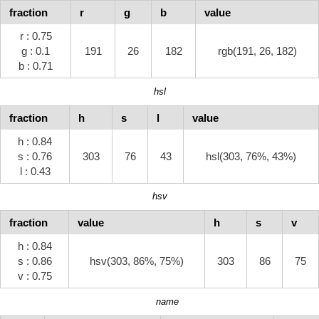
fraction
r
g
b
value
r : 0.75
g : 0.1
191
26
182
rgb(191, 26, 182)
b : 0.71
hsl
fraction
h
s
l
value
h : 0.84
s : 0.76
303
76
43
hsl(303, 76%, 43%)
l : 0.43
hsv
fraction
value
h
s
v
h : 0.84
s : 0.86
hsv(303, 86%, 75%)
303
86
75
v : 0.75
name