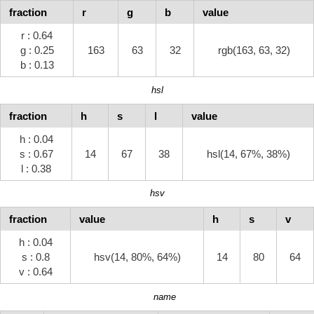
fraction
r
g
b
value
r : 0.64
g : 0.25
163
63
32
rgb(163, 63, 32)
b : 0.13
hsl
fraction
h
s
l
value
h : 0.04
s : 0.67
14
67
38
hsl(14, 67%, 38%)
l : 0.38
hsv
fraction
value
h
s
v
h : 0.04
s : 0.8
hsv(14, 80%, 64%)
14
80
64
v : 0.64
name