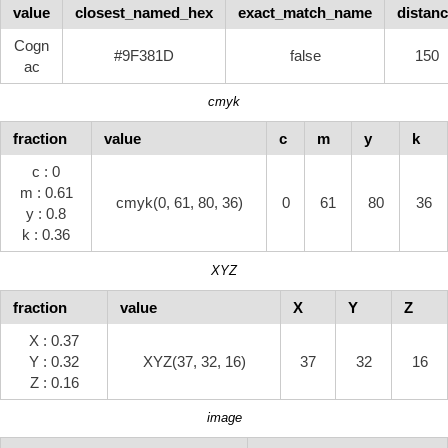
value
closest_named_hex
exact_match_name
distan
Cogn
#9F381D
false
150
ac
cmyk
fraction
value
c
m
y
k
c : 0
m : 0.61
cmyk(0, 61, 80, 36)
0
61
80
36
y : 0.8
k : 0.36
XYZ
fraction
value
X
Y
Z
X : 0.37
Y : 0.32
XYZ(37, 32, 16)
37
32
16
Z : 0.16
image