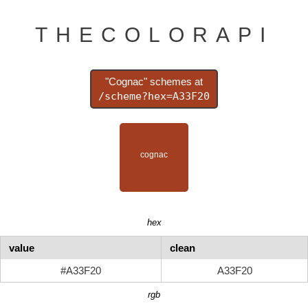
THECOLORAPI
"Cognac" schemes at
/scheme?hex=A33F20
hex
value
clean
#A33F20
A33F20
rgb