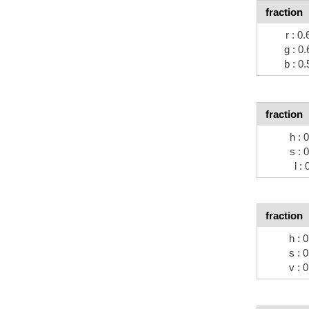
fraction
r : 0.
g : 0.
b : 0.
fraction
h : 
s : 
l : 
fraction
h : 
s : 
v : 