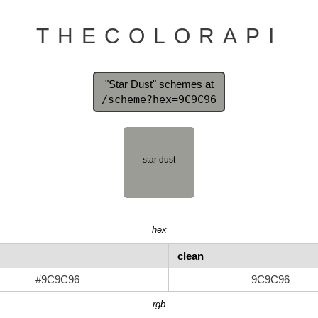
THECOLORAPI
"Star Dust" schemes at
/scheme?hex=9C9C96
hex
clean
#9C9C96
9C9C96
rgb