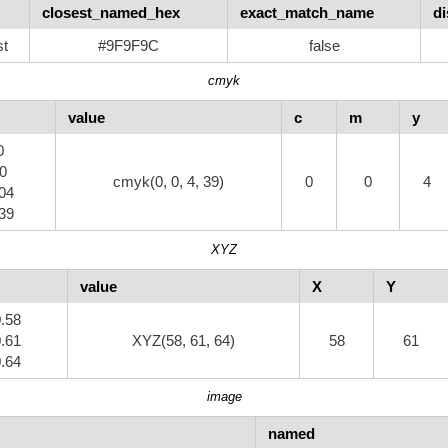
closest_named_hex
exact_match_name
di
st
#9F9F9C
false
cmyk
value
c
m
y
0
0
cmyk(0, 0, 4, 39)
0
0
4
.04
.39
XYZ
value
X
Y
0.58
0.61
XYZ(58, 61, 64)
58
61
0.64
image
named