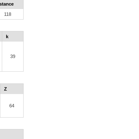
stance
118
k
39
Z
64