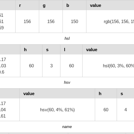
r
g
b
value
61
61
156
156
150
rgb(156, 156, 1
59
hsl
h
s
l
value
0.17
0.03
60
3
60
hsl(60, 3%, 60
0.6
hsv
value
h
s
0.17
0.04
hsv(60, 4%, 61%)
60
4
0.61
name