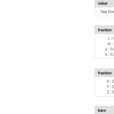
value
Star Du
fraction
c : 
m : 
y : 0
k : 0
fraction
X : 
Y : 
Z : 
bare