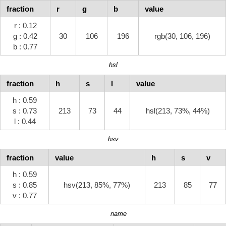
fraction
r
g
b
value
r : 0.12
g : 0.42
30
106
196
rgb(30, 106, 196)
b : 0.77
hsl
fraction
h
s
l
value
h : 0.59
s : 0.73
213
73
44
hsl(213, 73%, 44%)
l : 0.44
hsv
fraction
value
h
s
v
h : 0.59
s : 0.85
hsv(213, 85%, 77%)
213
85
77
v : 0.77
name