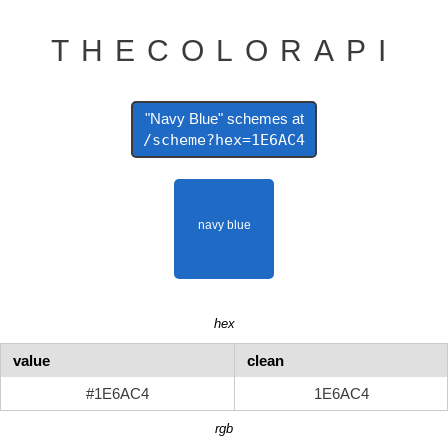
THECOLORAPI
"Navy Blue" schemes at
/scheme?hex=1E6AC4
hex
value
clean
#1E6AC4
1E6AC4
rgb