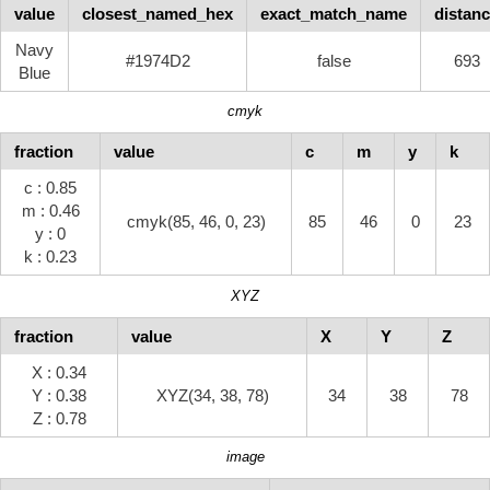
value
closest_named_hex
exact_match_name
distan
Navy
#1974D2
false
693
Blue
cmyk
fraction
value
c
m
y
k
c : 0.85
m : 0.46
cmyk(85, 46, 0, 23)
85
46
0
23
y : 0
k : 0.23
XYZ
fraction
value
X
Y
Z
X : 0.34
Y : 0.38
XYZ(34, 38, 78)
34
38
78
Z : 0.78
image