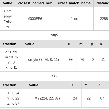
value
closest_named_hex
exact_match_name
distan
Unm
ellow
#000FF6
false
2288
Yello
w
cmyk
fraction
value
c
m
y
k
c : 0.99
m : 0.76
cmyk(99, 76, 0, 11)
99
76
0
11
y : 0
k : 0.11
XYZ
fraction
value
X
Y
Z
X : 0.24
Y : 0.22
XYZ(24, 22, 87)
24
22
87
Z : 0.87