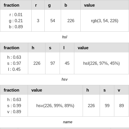
fraction
r
g
b
value
r : 0.01
g : 0.21
3
54
226
rgb(3, 54, 226)
b : 0.89
hsl
fraction
h
s
l
value
h : 0.63
s : 0.97
226
97
45
hsl(226, 97%, 45%)
l : 0.45
hsv
fraction
value
h
s
v
h : 0.63
s : 0.99
hsv(226, 99%, 89%)
226
99
89
v : 0.89
name