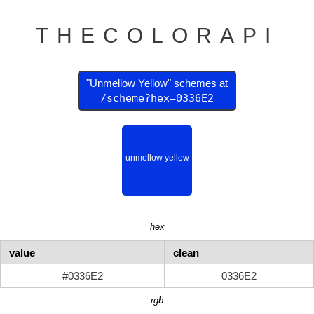
THECOLORAPI
"Unmellow Yellow" schemes at
/scheme?hex=0336E2
hex
value
clean
#0336E2
0336E2
rgb